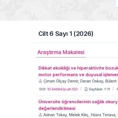
Cilt 6 Sayı 1 (2026)
Araştırma Makalesi
Dikkat eksikliği ve hiperaktivite boz
motor performans ve duyusal işlemen
Çimen Ölçay Demir, Deran Oskay, Bülent E
DOI:
10.64684/jicah.120
Sayfalar: 1-11
Üniversite öğrencilerinin sağlık okurya
değerlendirilmesi
Adnan Tokay, Melek Kılıç, Hüsra Tırnava,