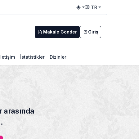
TR
Toggle theme
Toggle language
Makale Gönder
Giriş
İletişim
İstatistikler
Dizinler
|
r arasında
.