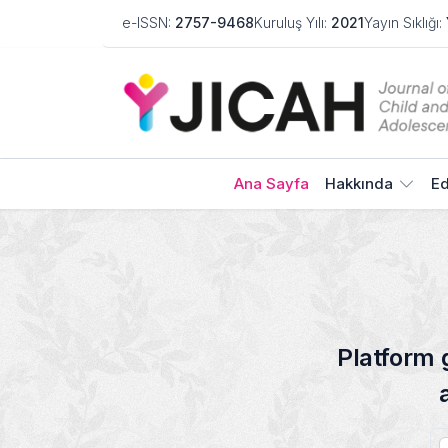
e-ISSN:
2757-9468
Kuruluş Yılı:
2021
Yayın Sıklığı:
Journal of Infant, Chi
Ana Sayfa
Hakkında
Ed
Platform 