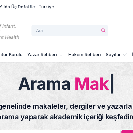
Yılda Üç Defa
Ülke:
Türkiye
ld and Adolescent Health
itör Kurulu
Yazar Rehberi
Hakem Rehberi
Sayılar
Arama
Makaleler
genelinde makaleler, dergiler ve yazarla
arama yaparak akademik içeriği keşfedin