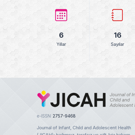
6
16
Yıllar
Sayılar
e-ISSN:
2757-9468
Journal of Infant, Child and Adolescent Health
(JICAH); bağımsız, tarafsız ve çift-kör hakem