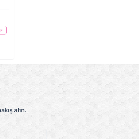
F
bakış atın.