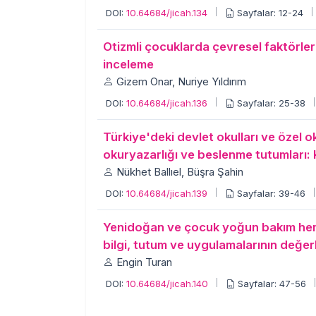
DOI:
10.64684/jicah.134
Sayfalar: 12-24
Otizmli çocuklarda çevresel faktörler
inceleme
Gizem Onar, Nuriye Yıldırım
DOI:
10.64684/jicah.136
Sayfalar: 25-38
Türkiye'deki devlet okulları ve özel o
okuryazarlığı ve beslenme tutumları: K
Nükhet Ballıel, Büşra Şahin
DOI:
10.64684/jicah.139
Sayfalar: 39-46
Yenidoğan ve çocuk yoğun bakım hemşire
bilgi, tutum ve uygulamalarının değer
Engin Turan
DOI:
10.64684/jicah.140
Sayfalar: 47-56