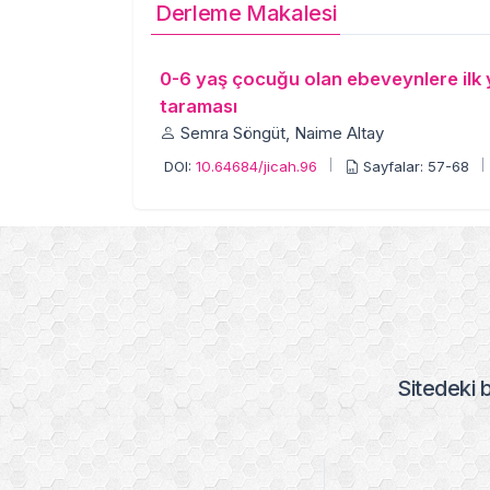
Derleme Makalesi
0-6 yaş çocuğu olan ebeveynlere ilk y
taraması
Semra Söngüt, Naime Altay
DOI:
10.64684/jicah.96
Sayfalar: 57-68
Sitedeki b