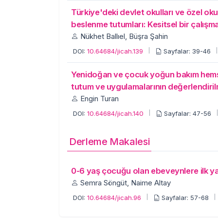
Türkiye'deki devlet okulları ve özel oku
beslenme tutumları: Kesitsel bir çalışm
Nükhet Ballıel, Büşra Şahin
DOI:
10.64684/jicah.139
Sayfalar: 39-46
Yenidoğan ve çocuk yoğun bakım hemşirele
tutum ve uygulamalarının değerlendiril
Engin Turan
DOI:
10.64684/jicah.140
Sayfalar: 47-56
Derleme Makalesi
0-6 yaş çocuğu olan ebeveynlere ilk yar
Semra Söngüt, Naime Altay
DOI:
10.64684/jicah.96
Sayfalar: 57-68