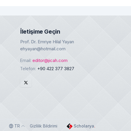
İletişime Geçin
Prof. Dr. Emriye Hilal Yayan
ehyayan@hotmail.com
Email:
editor@jicah.com
Telefon:
+90 422 377 3827
TR
Gizlilik Bildirimi
Scholarya
.
gle theme
Toggle language