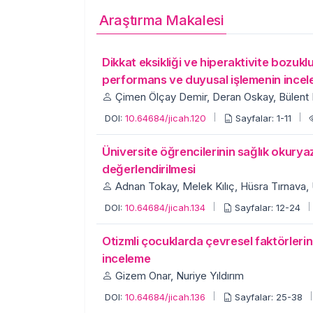
Araştırma Makalesi
Dikkat eksikliği ve hiperaktivite bozu
performans ve duyusal işlemenin incel
Çimen Ölçay Demir, Deran Oskay, Bülent E
DOI:
10.64684/jicah.120
Sayfalar: 1-11
Üniversite öğrencilerinin sağlık okuryaza
değerlendirilmesi
Adnan Tokay, Melek Kılıç, Hüsra Tırnava,
DOI:
10.64684/jicah.134
Sayfalar: 12-24
Otizmli çocuklarda çevresel faktörlerin
inceleme
Gizem Onar, Nuriye Yıldırım
DOI:
10.64684/jicah.136
Sayfalar: 25-38