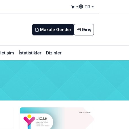
TR
Toggle theme
Toggle language
Makale Gönder
Giriş
İletişim
İstatistikler
Dizinler