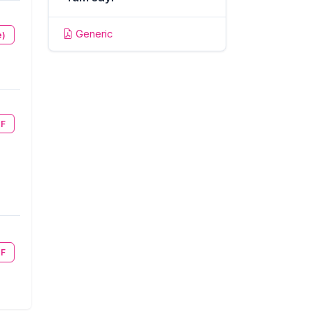
Generic
e)
F
F