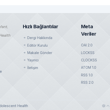
Hızlı Bağlantılar
Meta
Veriler
Dergi Hakkında
OAI 2.0
Editör Kurulu
LOCKSS
Makale Gönder
CLOCKSS
Yayıncı
ATOM 1.0
İletişim
çe
RSS 1.0
RSS 2.0
ç
Adolescent Health
Tog