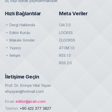
üç sayı olarak yayınlanmaktadır.
Hızlı Bağlantılar
Meta Veriler
Dergi Hakkında
OAI 2.0
Editör Kurulu
LOCKSS
Makale Gönder
CLOCKSS
Yayıncı
ATOM 1.0
İletişim
RSS 1.0
RSS 2.0
İletişime Geçin
Prof. Dr. Emriye Hilal Yayan
ehyayan@hotmail.com
Email:
editor@jicah.com
Telefon:
+90 422 377 3827