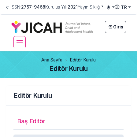
TR
e-ISSN:
2757-9468
Kuruluş Yılı:
2021
Yayın Sıklığı:
Yılda Üç Defa
Ülk
Toggle them
Toggle la
Giriş
Ana Sayfa
Editör Kurulu
Editör Kurulu
Editör Kurulu
Baş Editör