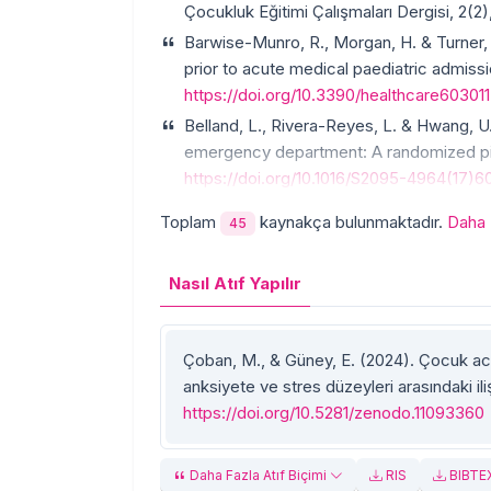
Çocukluk Eğitimi Çalışmaları Dergisi, 2(2
Barwise-Munro, R., Morgan, H. & Turner,
prior to acute medical paediatric admissi
https://doi.org/10.3390/healthcare60301
Belland, L., Rivera-Reyes, L. & Hwang, U
emergency department: A randomized pilo
https://doi.org/10.1016/S2095-4964(17)6
Toplam
kaynakça bulunmaktadır.
Daha 
45
Nasıl Atıf Yapılır
Çoban, M., & Güney, E. (2024). Çocuk aci
anksiyete ve stres düzeyleri arasındaki ili
https://doi.org/10.5281/zenodo.11093360
Daha Fazla Atıf Biçimi
RIS
BIBTE