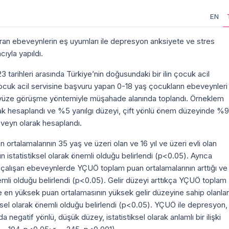
EN
ran ebeveynlerin eş uyumları ile depresyon anksiyete ve stres
acıyla yapıldı.
tarihleri arasında Türkiye’nin doğusundaki bir ilin çocuk acil
çocuk acil servisine başvuru yapan 0-18 yaş çocukların ebeveynleri
üz yüze görüşme yöntemiyle müşahade alanında toplandı. Örneklem
rak hesaplandı ve %5 yanılgı düzeyi, çift yönlü önem düzeyinde %
veyn olarak hesaplandı.
rtalamalarının 35 yaş ve üzeri olan ve 16 yıl ve üzeri evli olan
n istatistiksel olarak önemli olduğu belirlendi (p<0.05). Ayrıca
 çalışan ebeveynlerde YÇUÖ toplam puan ortalamalarının arttığı ve
önemli olduğu belirlendi (p<0.05). Gelir düzeyi arttıkça YÇUÖ toplam
nde en yüksek puan ortalamasının yüksek gelir düzeyine sahip olanla
tiksel olarak önemli olduğu belirlendi (p<0.05). YÇUÖ ile depresyon,
 negatif yönlü, düşük düzey, istatistiksel olarak anlamlı bir ilişki