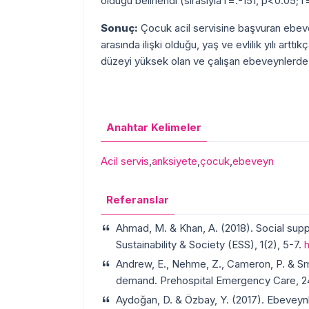
olduğu belirlendi (sırasıyla r=.-151, p<0.05; 
Sonuç:
Çocuk acil servisine başvuran ebeve
arasında ilişki olduğu, yaş ve evlilik yılı art
düzeyi yüksek olan ve çalışan ebeveynlerde 
Anahtar Kelimeler
Acil servis
,
anksiyete
,
çocuk
,
ebeveyn
Referanslar
Ahmad, M. & Khan, A. (2018). Social sup
Sustainability & Society (ESS), 1(2), 5-7.
Andrew, E., Nehme, Z., Cameron, P. & Sm
demand. Prehospital Emergency Care, 2
Aydoğan, D. & Özbay, Y. (2017). Ebeveynli