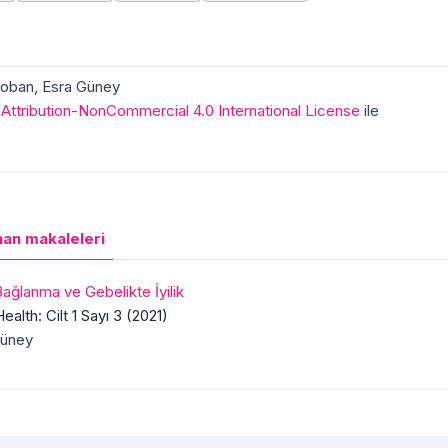
Çoban, Esra Güney
ttribution-NonCommercial 4.0 International License
ile
nan makaleleri
ğlanma ve Gebelikte İyilik
alth: Cilt 1 Sayı 3 (2021)
Güney