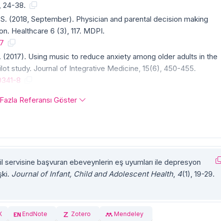
), 24-38.
 S. (2018, September). Physician and parental decision making
on. Healthcare 6 (3), 117. MDPI.
17
. (2017). Using music to reduce anxiety among older adults in the
t study. Journal of Integrative Medicine, 15(6), 450-455.
0341-8
Fazla Referansı Göster
l servisine başvuran ebeveynlerin eş uyumları ile depresyon
şki.
Journal of Infant, Child and Adolescent Health
,
4
(1), 19-29.
X
EndNote
Zotero
Mendeley