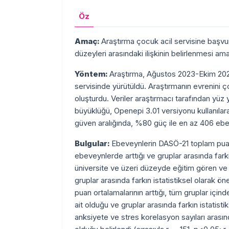
Öz
Amaç:
Araştırma çocuk acil servisine başvu
düzeyleri arasındaki ilişkinin belirlenmesi am
Yöntem:
Araştırma, Ağustos 2023-Ekim 2023 
servisinde yürütüldü. Araştırmanın evrenini 
oluşturdu. Veriler araştırmacı tarafından y
büyüklüğü, Openepi 3.01 versiyonu kullanıla
güven aralığında, %80 güç ile en az 406 ebe
Bulgular:
Ebeveynlerin DASÖ-21 toplam puan o
ebeveynlerde arttığı ve gruplar arasında farkı
üniversite ve üzeri düzeyde eğitim gören ve
gruplar arasında farkın istatistiksel olarak 
puan ortalamalarının arttığı, tüm gruplar içi
ait olduğu ve gruplar arasında farkın istatis
anksiyete ve stres korelasyon sayıları arasında