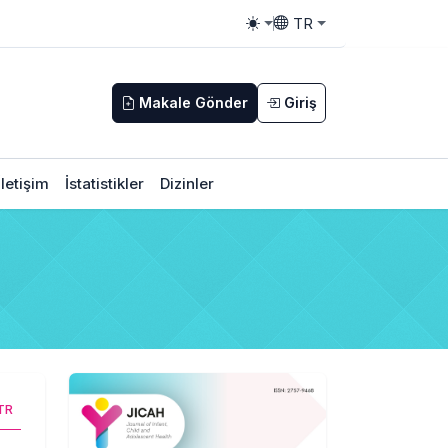
TR
Toggle theme
Toggle language
Makale Gönder
Giriş
İletişim
İstatistikler
Dizinler
TR