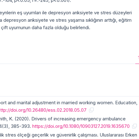
r=.-104, p<0.05; r=.-245, p<0.001).
ynlerin eş uyumları ile depresyon anksiyete ve stres düzeyleri
tıkça depresyon anksiyete ve stres yaşama sıklığının arttığı, eğitim
çift uyumunun daha fazla olduğu belirlendi.
port and marital adjustment in married working women. Education,
http://doi.org/10.26480/ess.02.2018.05.07
ith, K. (2020). Drivers of increasing emergency ambulance
4(3), 385-393.
https://doi.org/10.1080/10903127.2019.1635670
k stres ölçeği geçerlik ve güvenirlik çalışması. Uluslararası Erken