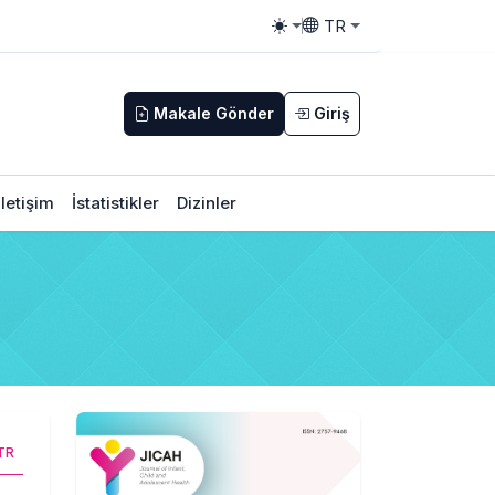
TR
Toggle theme
Toggle language
Makale Gönder
Giriş
İletişim
İstatistikler
Dizinler
TR