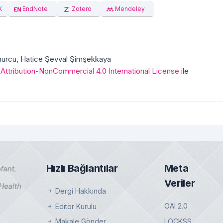
X
EndNote
Zotero
Mendeley
amurcu, Hatice Şevval Şimşekkaya
ttribution-NonCommercial 4.0 International License
ile
Hızlı Bağlantılar
Meta
Veriler
Dergi Hakkında
OAI 2.0
Editör Kurulu
LOCKSS
Makale Gönder