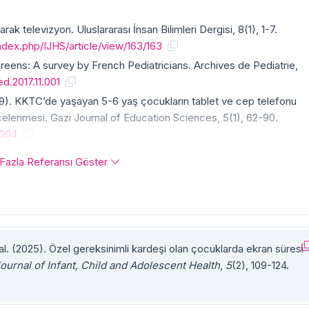
arak televizyon. Uluslararası İnsan Bilimleri Dergisi, 8(1), 1-7.
dex.php/IJHS/article/view/163/163
creens: A survey by French Pediatricians. Archives de Pediatrie,
ed.2017.11.001
019). KKTC’de yaşayan 5-6 yaş çocukların tablet ve cep telefonu
incelenmesi. Gazi Journal of Education Sciences, 5(1), 62-90.
.004
Fazla Referansı Göster
. (2025). Özel gereksinimli kardeşi olan çocuklarda ekran süresi
ournal of Infant, Child and Adolescent Health
,
5
(2), 109-124.