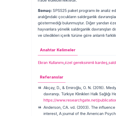
ifade edilebilmektedir.
Sonuç:
SPSS25 paket programı ile analiz edi
aralığındaki çocukların saldırganlık davranışl
göstermediği bulunmuştur. Diğer yandan özel 
hayvanlara yönelik saldırganlık davranışları d
ve izledikleri içerik türüne göre anlamlı farklı
Anahtar Kelimeler
Ekran Kullanımı
,
özel gereksinimli kardeş
,
sald
Referanslar
Akçay, D., & Emiroğlu, O. N. (2016). Med
davranışı. Türkiye Klinikleri Halk Sağlığı He
https://www.researchgate.net/publicat
Anderson, CA. vd. (2003). The influence 
interest, A journal of the American Psych