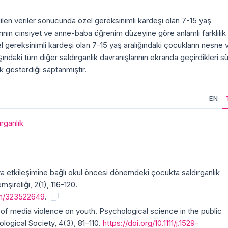
len veriler sonucunda özel gereksinimli kardeşi olan 7-15 yaş
arının cinsiyet ve anne-baba öğrenim düzeyine göre anlamlı farklılık
gereksinimli kardeşi olan 7-15 yaş aralığındaki çocukların nesne 
ışındaki tüm diğer saldırganlık davranışlarının ekranda geçirdikleri s
lık gösterdiği saptanmıştır.
EN
ırganlık
ya etkileşimine bağlı okul öncesi dönemdeki çocukta saldırganlık
mşireliği, 2(1), 116-120.
ion/323522649
.
of media violence on youth. Psychological science in the public
ological Society, 4(3), 81–110.
https://doi.org/10.1111/j.1529-