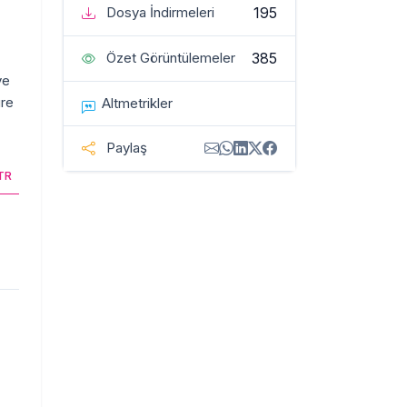
195
Dosya İndirmeleri
385
Özet Görüntülemeler
ve
üre
Altmetrikler
Paylaş
TR