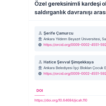
Özel gereksinimli kardeşi 
saldırganlık davranışı arası
Yazarlar
Şerife Çamurcu
Ankara Yıldırım Beyazıt Üniversitesi, S
https://orcid.org/0009-0002-4551-59
Hatice Şevval Şimşekkaya
Ankara Belediyesi İşçi Blokları Çocuk E
https://orcid.org/0009-0002-4551-59
DOI
https://doi.org/10.64684/jicah.110