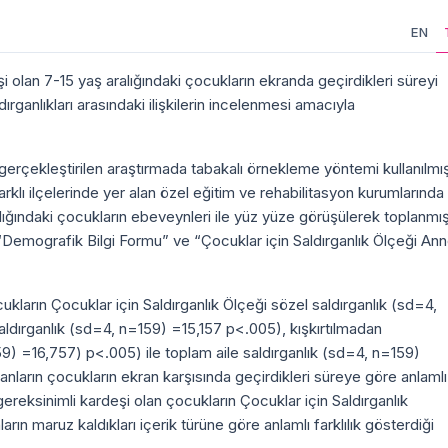
EN
 olan 7-15 yaş aralığındaki çocukların ekranda geçirdikleri süreyi
dırganlıkları arasındaki ilişkilerin incelenmesi amacıyla
 gerçekleştirilen araştırmada tabakalı örnekleme yöntemi kullanılmışt
farklı ilçelerinde yer alan özel eğitim ve rehabilitasyon kurumlarında
ığındaki çocukların ebeveynleri ile yüz yüze görüşülerek toplanmışt
 “Demografik Bilgi Formu” ve “Çocuklar için Saldırganlık Ölçeği An
kların Çocuklar için Saldırganlık Ölçeği sözel saldırganlık (sd=4,
saldırganlık (sd=4, n=159) =15,157 p<.005), kışkırtılmadan
59) =16,757) p<.005) ile toplam aile saldırganlık (sd=4, n=159)
nların çocukların ekran karşısında geçirdikleri süreye göre anlamlı
gereksinimli kardeşi olan çocukların Çocuklar için Saldırganlık
arın maruz kaldıkları içerik türüne göre anlamlı farklılık gösterdiği