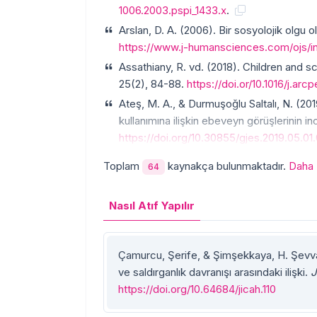
1006.2003.pspi_1433.x
.
Arslan, D. A. (2006). Bir sosyolojik olgu ol
https://www.j-humansciences.com/ojs/in
Assathiany, R. vd. (2018). Children and s
25(2), 84-88.
https://doi.or/10.1016/j.arcp
Ateş, M. A., & Durmuşoğlu Saltalı, N. (2
kullanımına ilişkin ebeveyn görüşlerinin 
https://doi.org/10.30855/gjes.2019.05.01
Toplam
kaynakça bulunmaktadır.
Daha 
64
Nasıl Atıf Yapılır
Çamurcu, Şerife, & Şimşekkaya, H. Şevval
ve saldırganlık davranışı arasındaki ilişki.
J
https://doi.org/10.64684/jicah.110