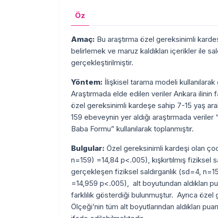
Öz
Amaç:
Bu araştırma özel gereksinimli kardeşi
belirlemek ve maruz kaldıkları içerikler ile sal
gerçekleştirilmiştir.
Yöntem:
İlişkisel tarama modeli kullanılarak
Araştırmada elde edilen veriler Ankara ilinin 
özel gereksinimli kardeşe sahip 7-15 yaş aral
159 ebeveynin yer aldığı araştırmada veriler
Baba Formu” kullanılarak toplanmıştır.
Bulgular:
Özel gereksinimli kardeşi olan çocu
n=159) =14,84 p<.005), kışkırtılmış fiziksel 
gerçekleşen fiziksel saldırganlık (sd=4, n=1
=14,959 p<.005), alt boyutundan aldıkları pua
farklılık gösterdiği bulunmuştur. Ayrıca özel 
Ölçeği’nin tüm alt boyutlarından aldıkları puanl