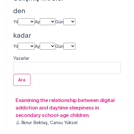
den
Yıl
Ay
Gün
kadar
Yıl
Ay
Gün
Yazarlar
Ara
Bir öğe bulundu.
Arama Sonuçları
Examining the relationship between digital
addiction and daytime sleepiness in
secondary school-age children
İlknur Bektaş, Cansu Yüksel