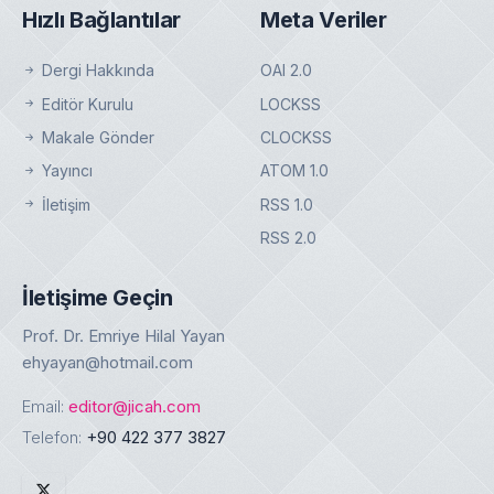
Hızlı Bağlantılar
Meta Veriler
Dergi Hakkında
OAI 2.0
Editör Kurulu
LOCKSS
Makale Gönder
CLOCKSS
Yayıncı
ATOM 1.0
İletişim
RSS 1.0
RSS 2.0
İletişime Geçin
Prof. Dr. Emriye Hilal Yayan
ehyayan@hotmail.com
Email:
editor@jicah.com
Telefon:
+90 422 377 3827