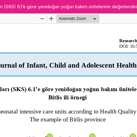
rı (SKS) 6.1’e göre yenidoğan yoğun bakım ünitelerinin değerlendirilme