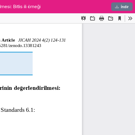
si: Bitlis ili örneği
PDF
İndir